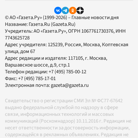
© АО «Газета.Ру» (1999-2026) – Главные новости дня
Название:
Газета.Ru
(Gazeta.Ru)
Учредитель:
АО «Газета.Ру»
, ОГРН 1067761730376, ИНН
7743625728
Адрес учредителя: 125239, Россия, Москва, Коптевская
улица, дом 67
Адрес редакции и издателя:
117105
, г.
Москва
,
Варшавское шоссе, д.9, стр.1
Телефон редакции:
+7 (495) 785-00-12
Факс:
+7 (495) 785-17-01
Электронная почта:
gazeta@gazeta.ru
Свидетельство о регистрации СМИ Эл № ФС77-67642
выдано федеральной службой по надзору в сфере
связи, информационных технологий и массовых
коммуникаций (Роскомнадзор) 10.11.2016 г. Редакция не
несет ответственности за достоверность информации,
содержащейся в рекламных объявлениях. Редакция не