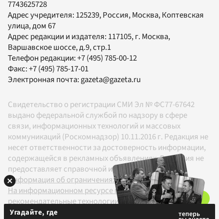
7743625728
Адрес учредителя: 125239, Россия, Москва, Коптевская
улица, дом 67
Адрес редакции и издателя:
117105
, г.
Москва
,
Варшавское шоссе, д.9, стр.1
Телефон редакции:
+7 (495) 785-00-12
Факс:
+7 (495) 785-17-01
Электронная почта:
gazeta@gazeta.ru
Свидетельство о регистрации СМИ Эл № ФС77-67642
выдано федеральной службой по надзору в сфере
связи, информационных технологий и массовых
коммуникаций (Роскомнадзор) 10.11.2016 г. Редакция не
несет ответственности за достоверность информации,
содержащейся в рекламных объявлениях. Редакция не
предоставляет справочной информации.
Информация об ограничениях
На информационном ресурсе применяются
рекомендательные технологии в соответствии с
Правилами
Угадайте, где