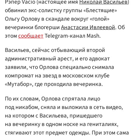
Рэпер Vacio (настоящее имя
Николай Васильев
)
обвинил экс-солистку группы «Блестящие»
Ольгу Орлову в скандале вокруг «голой»
вечеринки блогерши
Анастасии Ивлеевой
. Об
этом
сообщает
Telegram-канал Mash.
Васильев, сейчас отбывающий второй
административный арест, и его адвокат
заявили, что Орлова специально снимала
компромат на звезд в московском клубе
«Мутабор», где проходила вечеринка.
По их словам, Орлова спрятала лицо
под никабом, сняла и выложила в сеть видео,
на котором с Васильева, пришедшего
на вечеринку в одном носке на гениталиях,
стягивают этот предмет одежды. При этом сама