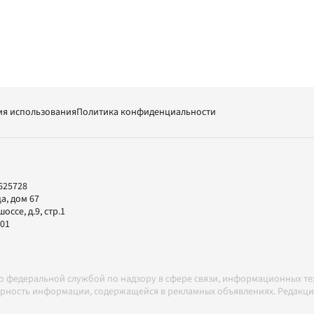
ия использования
Политика конфиденциальности
625728
а, дом 67
ссе, д.9, стр.1
-01
но федеральной службой по надзору в сфере связи, информационных т
товерность информации, содержащейся в рекламных объявлениях. Редак