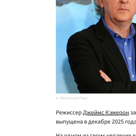
Global Look Press
Режиссер
Джеймс Кэмерон
за
выпущена в декабре 2025 год
На одном из своих недавних 