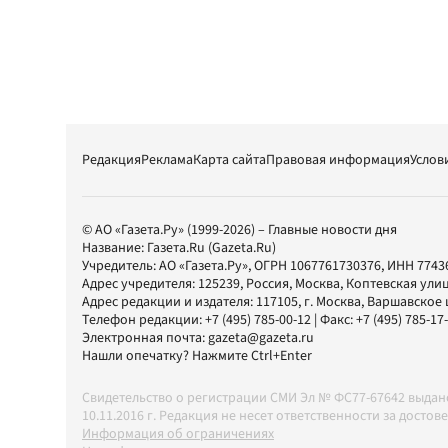
Редакция
Реклама
Карта сайта
Правовая информация
Услов
© АО «Газета.Ру» (1999-2026) – Главные новости дня
Название:
Газета.Ru
(Gazeta.Ru)
Учредитель:
АО «Газета.Ру»
, ОГРН 1067761730376, ИНН 7743
Адрес учредителя: 125239, Россия, Москва, Коптевская улиц
Адрес редакции и издателя:
117105
, г.
Москва
,
Варшавское шо
Телефон редакции:
+7 (495) 785-00-12
| Факс:
+7 (495) 785-17
Электронная почта:
gazeta@gazeta.ru
Нашли опечатку? Нажмите Ctrl+Enter
Свидетельство о регистрации СМИ Эл № ФС77-67642 выда
10.11.2016 г. Редакция не несет ответственности за дос
Информация об ограничениях