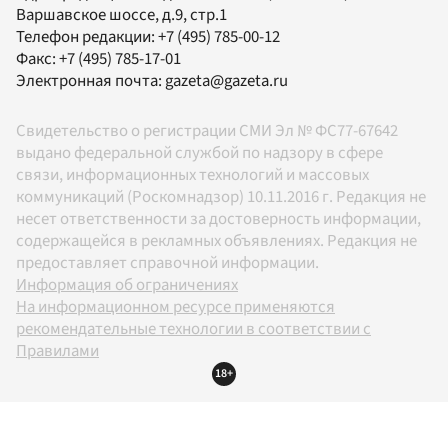
Варшавское шоссе, д.9, стр.1
Телефон редакции:
+7 (495) 785-00-12
Факс:
+7 (495) 785-17-01
Электронная почта:
gazeta@gazeta.ru
Свидетельство о регистрации СМИ Эл № ФС77-67642
выдано федеральной службой по надзору в сфере
связи, информационных технологий и массовых
коммуникаций (Роскомнадзор) 10.11.2016 г. Редакция не
несет ответственности за достоверность информации,
содержащейся в рекламных объявлениях. Редакция не
предоставляет справочной информации.
Информация об ограничениях
На информационном ресурсе применяются
рекомендательные технологии в соответствии с
Правилами
18+