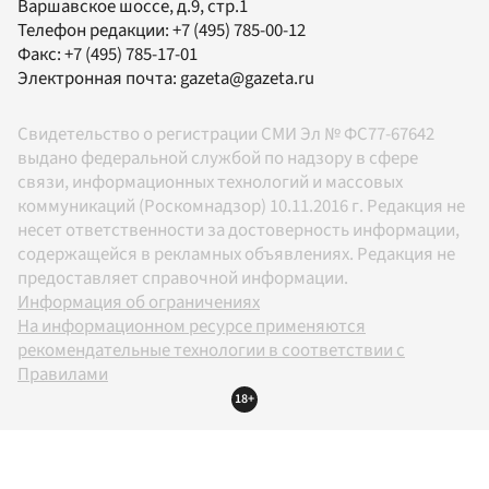
Варшавское шоссе, д.9, стр.1
Телефон редакции:
+7 (495) 785-00-12
Факс:
+7 (495) 785-17-01
Электронная почта:
gazeta@gazeta.ru
Свидетельство о регистрации СМИ Эл № ФС77-67642
выдано федеральной службой по надзору в сфере
связи, информационных технологий и массовых
коммуникаций (Роскомнадзор) 10.11.2016 г. Редакция не
несет ответственности за достоверность информации,
содержащейся в рекламных объявлениях. Редакция не
предоставляет справочной информации.
Информация об ограничениях
На информационном ресурсе применяются
рекомендательные технологии в соответствии с
Правилами
18+