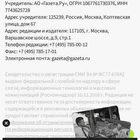
Учредитель:
АО «Газета.Ру»
, ОГРН 1067761730376, ИНН
7743625728
Адрес учредителя: 125239, Россия, Москва, Коптевская
улица, дом 67
Адрес редакции и издателя:
117105
, г.
Москва
,
Варшавское шоссе, д.9, стр.1
Телефон редакции:
+7 (495) 785-00-12
Факс:
+7 (495) 785-17-01
Электронная почта:
gazeta@gazeta.ru
Свидетельство о регистрации СМИ Эл № ФС77-67642
выдано федеральной службой по надзору в сфере
связи, информационных технологий и массовых
коммуникаций (Роскомнадзор) 10.11.2016 г. Редакция не
несет ответственности за достоверность информации,
содержащейся в рекламных объявлениях. Редакция не
предоставляет справочной информации.
Информация об ограничениях
На информационном ресурсе применяются
рекомендательные технологии в соответствии с