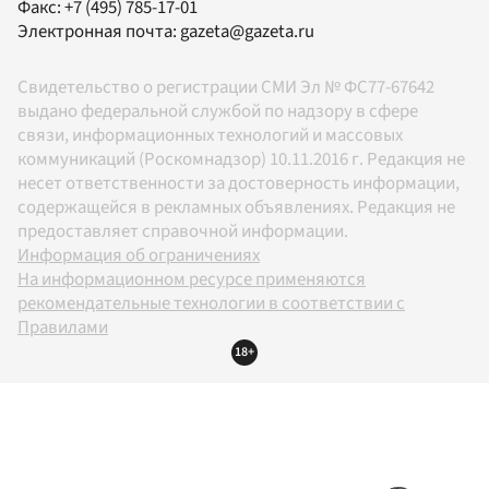
Факс:
+7 (495) 785-17-01
Электронная почта:
gazeta@gazeta.ru
Свидетельство о регистрации СМИ Эл № ФС77-67642
выдано федеральной службой по надзору в сфере
связи, информационных технологий и массовых
коммуникаций (Роскомнадзор) 10.11.2016 г. Редакция не
несет ответственности за достоверность информации,
содержащейся в рекламных объявлениях. Редакция не
предоставляет справочной информации.
Информация об ограничениях
На информационном ресурсе применяются
рекомендательные технологии в соответствии с
Правилами
18+