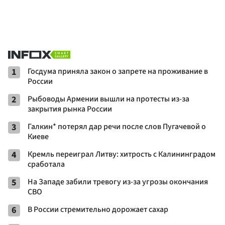
1
Госдума приняла закон о запрете на проживание в
России
2
Рыбоводы Армении вышли на протесты из-за
закрытия рынка России
3
Галкин* потерял дар речи после слов Пугачевой о
Киеве
4
Кремль переиграл Литву: хитрость с Калининградом
сработала
5
На Западе забили тревогу из-за угрозы окончания
СВО
6
В России стремительно дорожает сахар