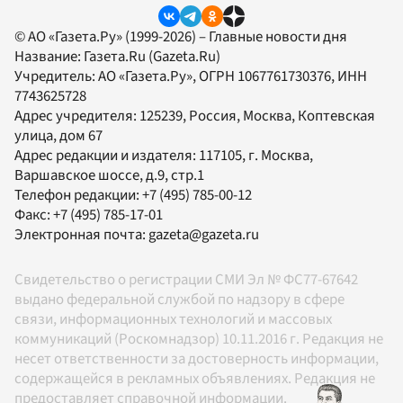
© АО «Газета.Ру» (1999-2026) – Главные новости дня
Название:
Газета.Ru
(Gazeta.Ru)
Учредитель:
АО «Газета.Ру»
, ОГРН 1067761730376, ИНН
7743625728
Адрес учредителя: 125239, Россия, Москва, Коптевская
улица, дом 67
Адрес редакции и издателя:
117105
, г.
Москва
,
Варшавское шоссе, д.9, стр.1
Телефон редакции:
+7 (495) 785-00-12
Факс:
+7 (495) 785-17-01
Электронная почта:
gazeta@gazeta.ru
Свидетельство о регистрации СМИ Эл № ФС77-67642
выдано федеральной службой по надзору в сфере
связи, информационных технологий и массовых
коммуникаций (Роскомнадзор) 10.11.2016 г. Редакция не
несет ответственности за достоверность информации,
содержащейся в рекламных объявлениях. Редакция не
предоставляет справочной информации.