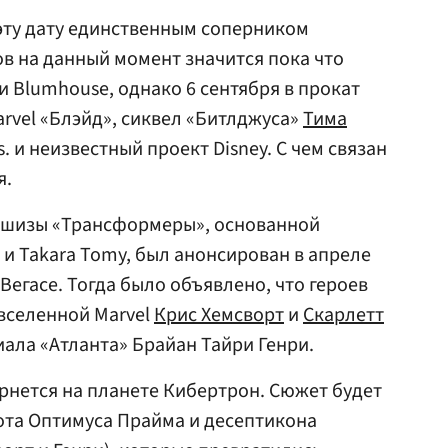
 эту дату единственным соперником
 на данный момент значится пока что
и Blumhouse, однако 6 сентября в прокат
vel «Блэйд», сиквел «Битлджуса»
Тима
. и неизвестный проект Disney. С чем связан
я.
шизы «Трансформеры», основанной
 и Takara Tomy, был анонсирован в апреле
Вегасе. Тогда было объявлено, что героев
вселенной Marvel
Крис Хемсворт
и
Скарлетт
риала «Атланта» Брайан Тайри Генри.
рнется на планете Кибертрон. Сюжет будет
та Оптимуса Прайма и десептикона