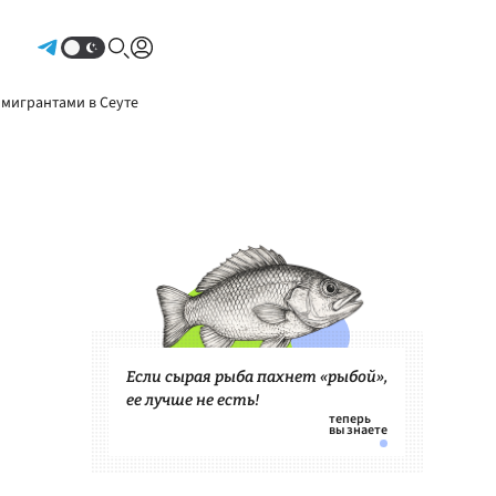
Авторизоваться
 мигрантами в Сеуте
Если сырая рыба пахнет «рыбой»,
ее лучше не есть!