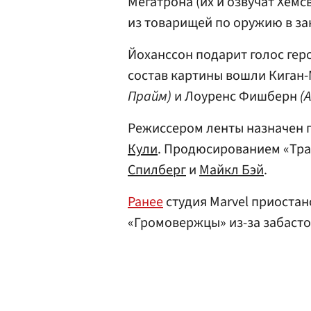
Мегатрона (их и озвучат Хемс
из товарищей по оружию в за
Йоханссон подарит голос гер
состав картины вошли Киган
Прайм)
и Лоуренс Фишберн
(
Режиссером ленты назначен 
Кули
. Продюсированием «Тр
Спилберг
и
Майкл Бэй
.
Ранее
студия Marvel приоста
«Громовержцы» из-за забасто