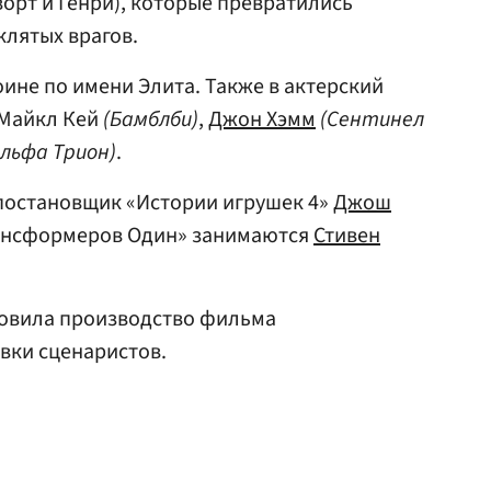
ворт и Генри), которые превратились
клятых врагов.
оине по имени Элита. Также в актерский
-Майкл Кей
(Бамблби)
,
Джон Хэмм
(Сентинел
Альфа Трион)
.
постановщик «Истории игрушек 4»
Джош
ансформеров Один» занимаются
Стивен
новила производство фильма
вки сценаристов.