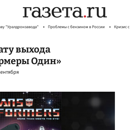
аву "Уралдронзавода"
Проблемы с бензином в России
Кризис с
ату выхода
ормеры Один»
сентября