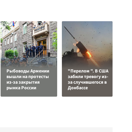
Рыбоводы Армении
"Перелом ". В США
Л
вышли на протесты
забили тревогу из-
з
из-за закрытия
за случившегося в
в
рынка России
Донбассе
р