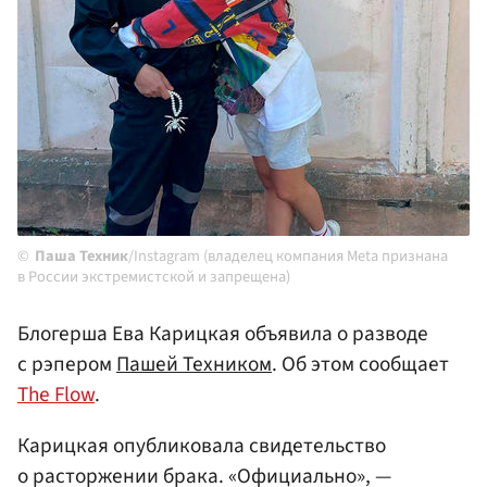
Паша Техник
/Instagram (владелец компания Meta признана
в России экстремистской и запрещена)
Блогерша Ева Карицкая объявила о разводе
с рэпером
Пашей Техником
. Об этом сообщает
The Flow
.
Карицкая опубликовала свидетельство
о расторжении брака. «Официально», —