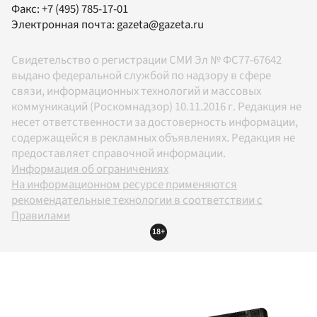
Факс:
+7 (495) 785-17-01
Электронная почта:
gazeta@gazeta.ru
Свидетельство о регистрации СМИ Эл № ФС77-67642
выдано федеральной службой по надзору в сфере
связи, информационных технологий и массовых
коммуникаций (Роскомнадзор) 10.11.2016 г. Редакция не
несет ответственности за достоверность информации,
содержащейся в рекламных объявлениях. Редакция не
предоставляет справочной информации.
Информация об ограничениях
На информационном ресурсе применяются
рекомендательные технологии в соответствии с
Правилами
18+