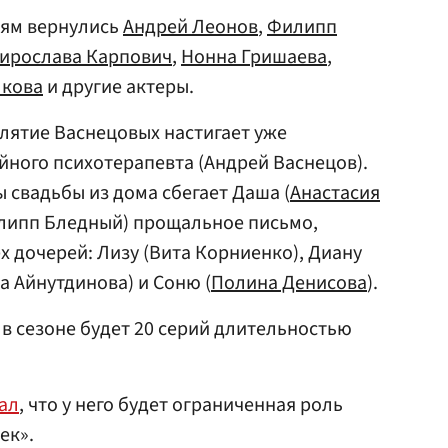
олям вернулись
Андрей Леонов
,
Филипп
ирослава Карпович
,
Нонна Гришаева
,
лкова
и другие актеры.
лятие Васнецовых настигает уже
ного психотерапевта (Андрей Васнецов).
 свадьбы из дома сбегает Даша (
Анастасия
Филипп Бледный) прощальное письмо,
х дочерей: Лизу (Вита Корниенко), Диану
а Айнутдинова) и Соню (
Полина Денисова
).
 в сезоне будет 20 серий длительностью
ал
, что у него будет ограниченная роль
ек».