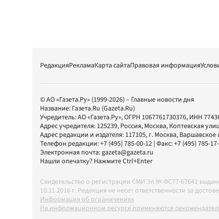
Редакция
Реклама
Карта сайта
Правовая информация
Услов
© АО «Газета.Ру» (1999-2026) – Главные новости дня
Название:
Газета.Ru
(Gazeta.Ru)
Учредитель:
АО «Газета.Ру»
, ОГРН 1067761730376, ИНН 7743
Адрес учредителя: 125239, Россия, Москва, Коптевская улиц
Адрес редакции и издателя:
117105
, г.
Москва
,
Варшавское шо
Телефон редакции:
+7 (495) 785-00-12
| Факс:
+7 (495) 785-17
Электронная почта:
gazeta@gazeta.ru
Нашли опечатку? Нажмите Ctrl+Enter
Свидетельство о регистрации СМИ Эл № ФС77-67642 выда
10.11.2016 г. Редакция не несет ответственности за дос
Информация об ограничениях
На информационном ресурсе применяются рекомендатель