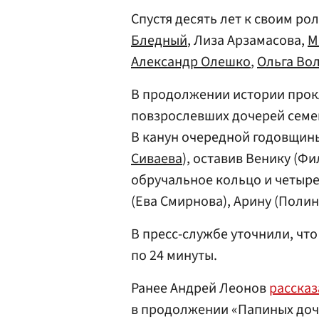
Спустя десять лет к своим р
Бледный
, Лиза Арзамасова,
М
Александр Олешко
,
Ольга Во
В продолжении истории прок
повзрослевших дочерей семей
В канун очередной годовщины
Сиваева
), оставив Венику (
обручальное кольцо и четыре
(Ева Смирнова), Арину (Полин
В пресс-службе уточнили, что
по 24 минуты.
Ранее Андрей Леонов
рассказ
в продолжении «Папиных доч