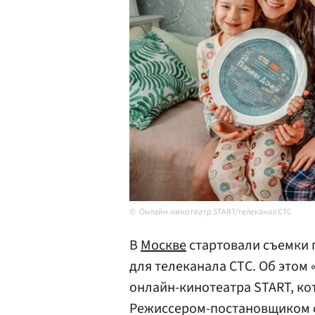
Онлайн-кинотеатр START/телеканал СТС
В
Москве
стартовали съемки 
для телеканала СТС. Об этом 
онлайн-кинотеатра START, ко
Режиссером-постановщиком с