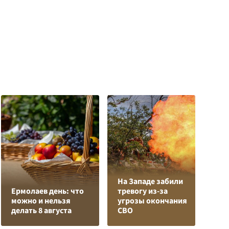
На Западе забили
Л
Ермолаев день: что
тревогу из-за
з
можно и нельзя
угрозы окончания
в
делать 8 августа
СВО
р