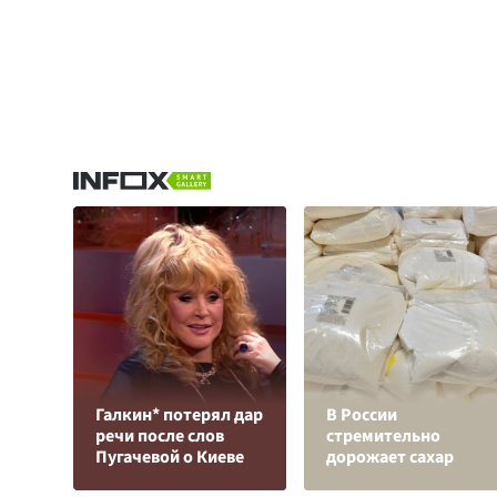
Галкин* потерял дар
В России
речи после слов
стремительно
Пугачевой о Киеве
дорожает сахар