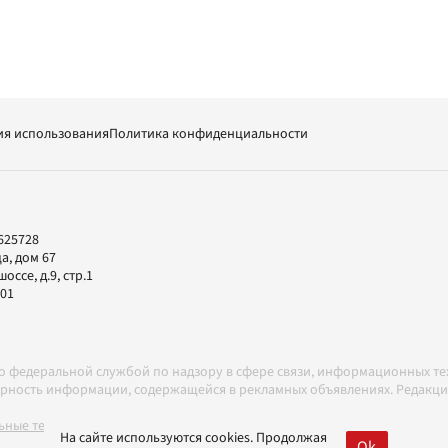
ия использования
Политика конфиденциальности
625728
а, дом 67
ссе, д.9, стр.1
-01
но федеральной службой по надзору в сфере связи, информационных т
товерность информации, содержащейся в рекламных объявлениях. Редак
ные технологии в соответствии с Правилами
На сайте используются cookies. Продолжая
Ok