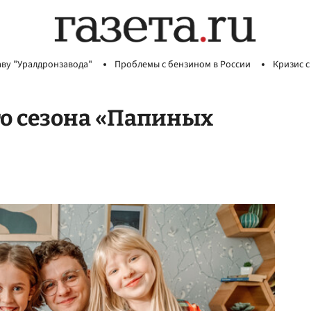
аву "Уралдронзавода"
Проблемы с бензином в России
Кризис с
о сезона «Папиных