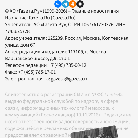
© АО «Газета.Ру» (1999-2026) – Главные новости дня
Название:
Газета.Ru
(Gazeta.Ru)
Учредитель:
АО «Газета.Ру»
, ОГРН 1067761730376, ИНН
7743625728
Адрес учредителя: 125239, Россия, Москва, Коптевская
улица, дом 67
Адрес редакции и издателя:
117105
, г.
Москва
,
Варшавское шоссе, д.9, стр.1
Телефон редакции:
+7 (495) 785-00-12
Факс:
+7 (495) 785-17-01
Электронная почта:
gazeta@gazeta.ru
Свидетельство о регистрации СМИ Эл № ФС77-67642
выдано федеральной службой по надзору в сфере
связи, информационных технологий и массовых
коммуникаций (Роскомнадзор) 10.11.2016 г. Редакция не
несет ответственности за достоверность информации,
содержащейся в рекламных объявлениях. Редакция не
предоставляет справочной информации.