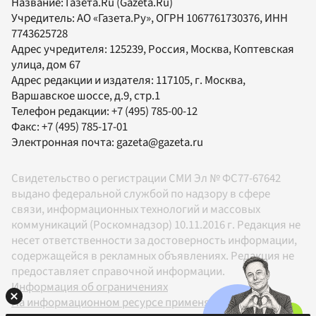
Название:
Газета.Ru
(Gazeta.Ru)
Учредитель:
АО «Газета.Ру»
, ОГРН 1067761730376, ИНН
7743625728
Адрес учредителя: 125239, Россия, Москва, Коптевская
улица, дом 67
Адрес редакции и издателя:
117105
, г.
Москва
,
Варшавское шоссе, д.9, стр.1
Телефон редакции:
+7 (495) 785-00-12
Факс:
+7 (495) 785-17-01
Электронная почта:
gazeta@gazeta.ru
Свидетельство о регистрации СМИ Эл № ФС77-67642
выдано федеральной службой по надзору в сфере
связи, информационных технологий и массовых
коммуникаций (Роскомнадзор) 10.11.2016 г. Редакция не
несет ответственности за достоверность информации,
содержащейся в рекламных объявлениях. Редакция не
предоставляет справочной информации.
Информация об ограничениях
На информационном ресурсе применяются