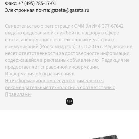
Факс:
+7 (495) 785-17-01
Электронная почта:
gazeta@gazeta.ru
Свидетельство о регистрации СМИ Эл № ФС77-67642
выдано федеральной службой по надзору в сфере
связи, информационных технологий и массовых
коммуникаций (Роскомнадзор) 10.11.2016 г. Редакция не
несет ответственности за достоверность информации,
содержащейся в рекламных объявлениях. Редакция не
предоставляет справочной информации.
Информация об ограничениях
На информационном ресурсе применяются
рекомендательные технологии в соответствии с
Правилами
18+