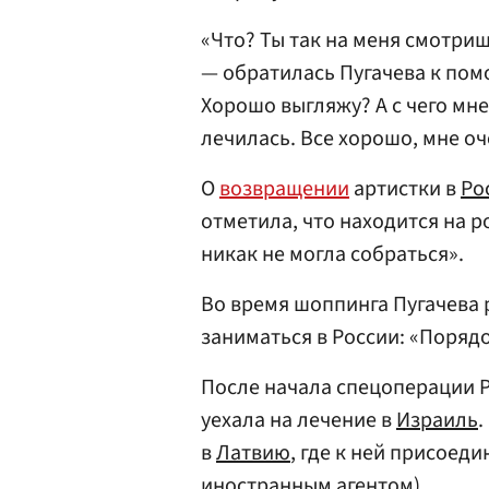
«Что? Ты так на меня смотри
— обратилась Пугачева к пом
Хорошо выгляжу? А с чего мне
лечилась. Все хорошо, мне оч
О
возвращении
артистки в
Ро
отметила, что находится на р
никак не могла собраться».
Во время шоппинга Пугачева 
заниматься в России: «Порядо
После начала спецоперации 
уехала на лечение в
Израиль
.
в
Латвию
, где к ней присоед
иностранным агентом).