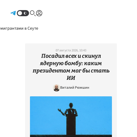
Авторизоваться
 мигрантами в Сеуте
07 августа 2026, 10:43
Посадил всех и скинул
ядерную бомбу: каким
президентом мог бы стать
ИИ
Виталий Рюмшин