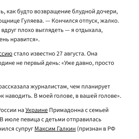
шь, как будто возвращение блудной дочери,
ощнице Гуляева. — Кончился отпуск, жалко.
 вдруг плохо выглядеть — я отдыхала,
ень нравится».
ссию
стало известно 27 августа. Она
одине не первый день: «Уже давно, просто
рассказала журналистам, чем планирует
к наводить. В моей голове, в вашей голове».
России на
Украине
Примадонна с семьей
 В июле певица с детьми отправилась
инился супруг
Максим Галкин
(признан в РФ