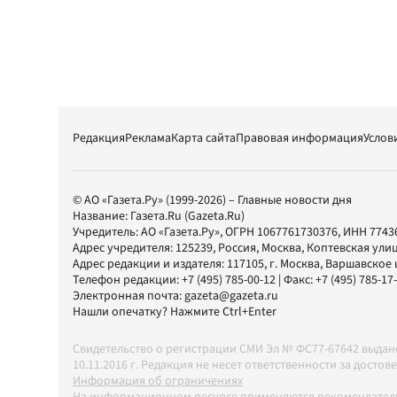
Редакция
Реклама
Карта сайта
Правовая информация
Услов
© АО «Газета.Ру» (1999-2026) – Главные новости дня
Название:
Газета.Ru
(Gazeta.Ru)
Учредитель:
АО «Газета.Ру»
, ОГРН 1067761730376, ИНН 7743
Адрес учредителя: 125239, Россия, Москва, Коптевская улиц
Адрес редакции и издателя:
117105
, г.
Москва
,
Варшавское шо
Телефон редакции:
+7 (495) 785-00-12
| Факс:
+7 (495) 785-17
Электронная почта:
gazeta@gazeta.ru
Нашли опечатку? Нажмите Ctrl+Enter
Свидетельство о регистрации СМИ Эл № ФС77-67642 выда
10.11.2016 г. Редакция не несет ответственности за дос
Информация об ограничениях