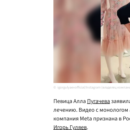
igorgulyaevofficial/Instagram (владелец комп
Певица Алла
Пугачева
заявила
лечению. Видео с монологом 
компания Meta признана в Ро
Игорь Гуляев
.