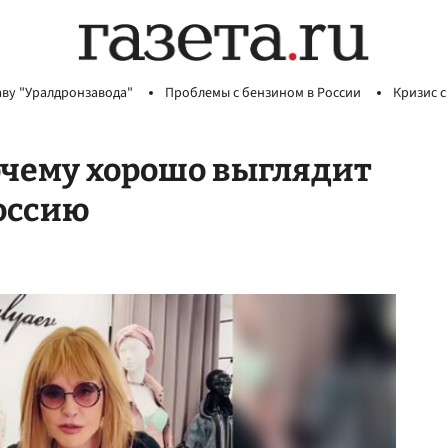
аву "Уралдронзавода"
Проблемы с бензином в России
Кризис с
очему хорошо выглядит
оссию