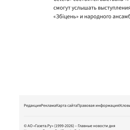
смогут услышать выступлени
«Збiцень» и народного ансам
Редакция
Реклама
Карта сайта
Правовая информация
Услов
© АО «Газета.Ру» (1999-2026) – Главные новости дня