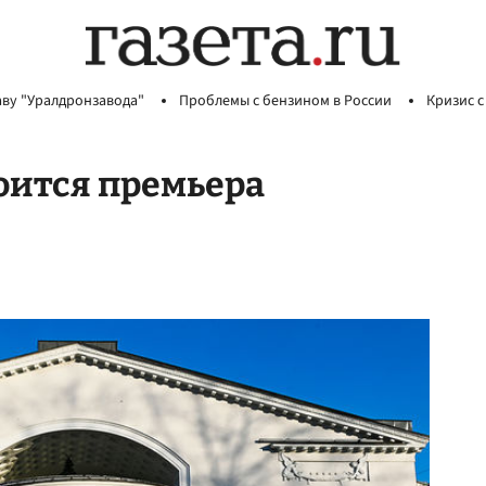
аву "Уралдронзавода"
Проблемы с бензином в России
Кризис с
оится премьера