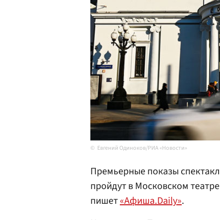
Евгений Одиноков/РИА «Новости»
Премьерные показы спектакл
пройдут в Московском театре 
пишет
«Афиша.Daily»
.