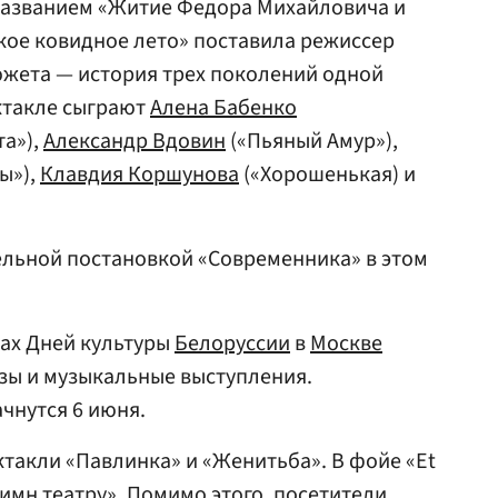
названием «Житие Федора Михайловича и
кое ковидное лето» поставила режиссер
сюжета — история трех поколений одной
ектакле сыграют
Алена Бабенко
та»),
Александр Вдовин
(«Пьяный Амур»),
ы»),
Клавдия Коршунова
(«Хорошенькая) и
ельной постановкой «Современника» в этом
ках Дней культуры
Белоруссии
в
Москве
зы и музыкальные выступления.
чнутся 6 июня.
ктакли «Павлинка» и «Женитьба». В фойе «Et
Гимн театру». Помимо этого, посетители