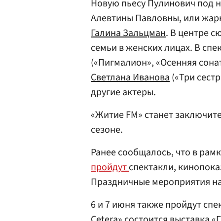
Новую пьесу Пулинович под 
Алевтины Павловны, или жар
Галина Зальцман
. В центре 
семьи в женских лицах. В сп
(«Пигмалион», «Осенняя сона
Светлана Иванова
(«Три сестр
другие актеры.
«Житие FM» станет заключит
сезоне.
Ранее сообщалось, что в рам
пройдут
спектакли, кинопока
Праздничные мероприятия на
6 и 7 июня также пройдут спе
Cetera» состоится выставка «