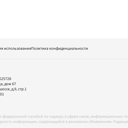
ия использования
Политика конфиденциальности
625728
а, дом 67
ссе, д.9, стр.1
-01
но федеральной службой по надзору в сфере связи, информационных т
товерность информации, содержащейся в рекламных объявлениях. Редак