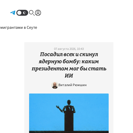
Авторизоваться
 мигрантами в Сеуте
07 августа 2026, 10:43
Посадил всех и скинул
ядерную бомбу: каким
президентом мог бы стать
ИИ
Виталий Рюмшин