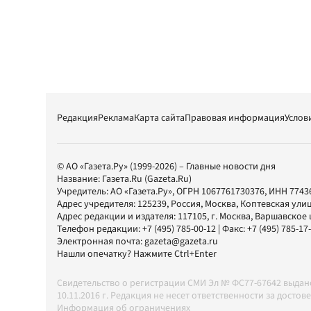
Редакция
Реклама
Карта сайта
Правовая информация
Услов
© АО «Газета.Ру» (1999-2026) – Главные новости дня
Название:
Газета.Ru
(Gazeta.Ru)
Учредитель:
АО «Газета.Ру»
, ОГРН 1067761730376, ИНН 7743
Адрес учредителя: 125239, Россия, Москва, Коптевская улиц
Адрес редакции и издателя:
117105
, г.
Москва
,
Варшавское шо
Телефон редакции:
+7 (495) 785-00-12
| Факс:
+7 (495) 785-17
Электронная почта:
gazeta@gazeta.ru
Нашли опечатку? Нажмите Ctrl+Enter
Свидетельство о регистрации СМИ Эл № ФС77-67642 выда
10.11.2016 г. Редакция не несет ответственности за дос
Информация об ограничениях