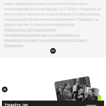
связи, информационных технологий и массовых
коммуникаций (Роскомнадзор) 10.11.2016 г. Редакция не
несет ответственности за достоверность информации,
содержащейся в рекламных объявлениях. Редакция не
предоставляет справочной информации.
Информация об ограничениях
На информационном ресурсе применяются
рекомендательные технологии в соответствии с
Правилами
18+
Угадайте, где