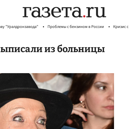
аву "Уралдронзавода"
Проблемы с бензином в России
Кризис с
выписали из больницы