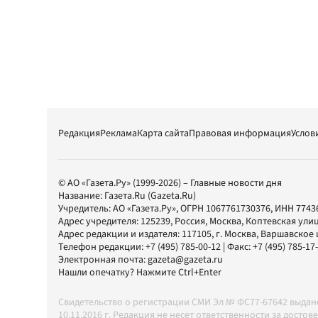
Редакция
Реклама
Карта сайта
Правовая информация
Услов
© АО «Газета.Ру» (1999-2026) – Главные новости дня
Название:
Газета.Ru
(Gazeta.Ru)
Учредитель:
АО «Газета.Ру»
, ОГРН 1067761730376, ИНН 7743
Адрес учредителя: 125239, Россия, Москва, Коптевская улиц
Адрес редакции и издателя:
117105
, г.
Москва
,
Варшавское шо
Телефон редакции:
+7 (495) 785-00-12
| Факс:
+7 (495) 785-17
Электронная почта:
gazeta@gazeta.ru
Нашли опечатку? Нажмите Ctrl+Enter
Свидетельство о регистрации СМИ Эл № ФС77-67642 выда
10.11.2016 г. Редакция не несет ответственности за дос