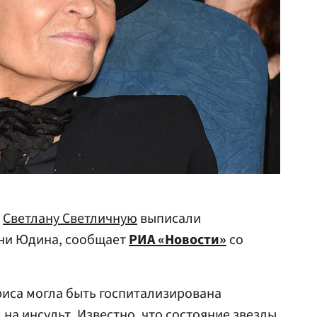
Р
Светлану Светличную
выписали
ни Юдина, сообщает
РИА «Новости»
со
риса могла быть госпитализирована
на инсульт. Известно, что состояние звезды