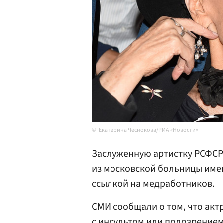
Екатерина Чеснокова/РИА «Новости»
Заслуженную артистку РСФС
из московской больницы име
ссылкой на медработников.
СМИ сообщали о том, что акт
с инсультом или подозрением 