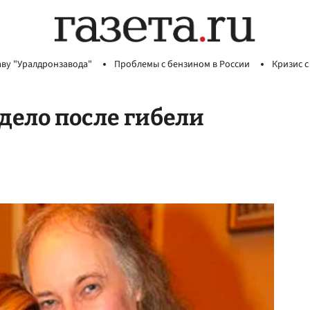
аву "Уралдронзавода"
Проблемы с бензином в России
Кризис с
дело после гибели