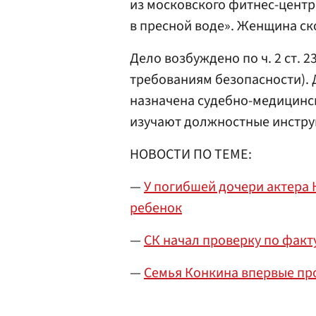
из московского фитнес-цент
в пресной воде». Женщина ско
Дело возбуждено по ч. 2 ст. 
требованиям безопасности). 
назначена судебно-медицинск
изучают должностные инстру
НОВОСТИ ПО ТЕМЕ:
—
У погибшей дочери актера
ребенок
—
СК начал проверку по факт
—
Семья Конкина впервые пр