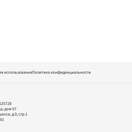
ия использования
Политика конфиденциальности
625728
а, дом 67
ссе, д.9, стр.1
-01