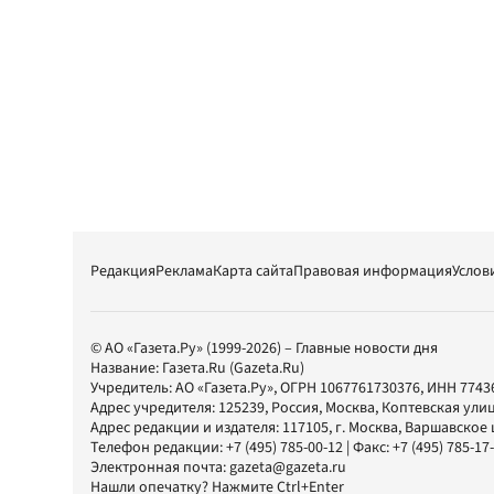
Редакция
Реклама
Карта сайта
Правовая информация
Услов
© АО «Газета.Ру» (1999-2026) – Главные новости дня
Название:
Газета.Ru
(Gazeta.Ru)
Учредитель:
АО «Газета.Ру»
, ОГРН 1067761730376, ИНН 7743
Адрес учредителя: 125239, Россия, Москва, Коптевская улиц
Адрес редакции и издателя:
117105
, г.
Москва
,
Варшавское шо
Телефон редакции:
+7 (495) 785-00-12
| Факс:
+7 (495) 785-17
Электронная почта:
gazeta@gazeta.ru
Нашли опечатку? Нажмите Ctrl+Enter