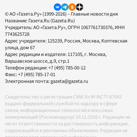
© АО «Газета.Ру» (1999-2026) – Главные новости дня
Название:
Газета.Ru
(Gazeta.Ru)
Учредитель:
АО «Газета.Ру»
, ОГРН 1067761730376, ИНН
7743625728
Адрес учредителя: 125239, Россия, Москва, Коптевская
улица, дом 67
Адрес редакции и издателя:
117105
, г.
Москва
,
Варшавское шоссе, д.9, стр.1
Телефон редакции:
+7 (495) 785-00-12
Факс:
+7 (495) 785-17-01
Электронная почта:
gazeta@gazeta.ru
Свидетельство о регистрации СМИ Эл № ФС77-67642
выдано федеральной службой по надзору в сфере
связи, информационных технологий и массовых
коммуникаций (Роскомнадзор) 10.11.2016 г. Редакция не
несет ответственности за достоверность информации,
содержащейся в рекламных объявлениях. Редакция не