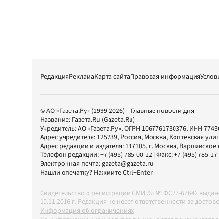
Редакция
Реклама
Карта сайта
Правовая информация
Услов
© АО «Газета.Ру» (1999-2026) – Главные новости дня
Название:
Газета.Ru
(Gazeta.Ru)
Учредитель:
АО «Газета.Ру»
, ОГРН 1067761730376, ИНН 7743
Адрес учредителя: 125239, Россия, Москва, Коптевская улиц
Адрес редакции и издателя:
117105
, г.
Москва
,
Варшавское шо
Телефон редакции:
+7 (495) 785-00-12
| Факс:
+7 (495) 785-17
Электронная почта:
gazeta@gazeta.ru
Нашли опечатку? Нажмите Ctrl+Enter
Свидетельство о регистрации СМИ Эл № ФС77-67642 выда
10.11.2016 г. Редакция не несет ответственности за дос
Информация об ограничениях