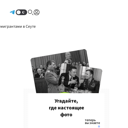
Авторизоваться
 мигрантами в Сеуте
Угадайте,
где настоящее
фото