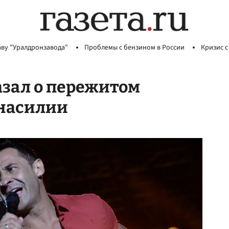
аву "Уралдронзавода"
Проблемы с бензином в России
Кризис с
азал о пережитом
 насилии