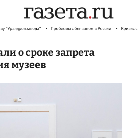
аву "Уралдронзавода"
Проблемы с бензином в России
Кризис с
ли о сроке запрета
ия музеев