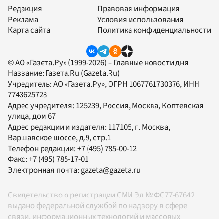
Редакция
Правовая информация
Реклама
Условия использования
Карта сайта
Политика конфиденциальности
© АО «Газета.Ру» (1999-2026) – Главные новости дня
Название:
Газета.Ru
(Gazeta.Ru)
Учредитель:
АО «Газета.Ру»
, ОГРН 1067761730376, ИНН
7743625728
Адрес учредителя: 125239, Россия, Москва, Коптевская
улица, дом 67
Адрес редакции и издателя:
117105
, г.
Москва
,
Варшавское шоссе, д.9, стр.1
Телефон редакции:
+7 (495) 785-00-12
Факс:
+7 (495) 785-17-01
Электронная почта:
gazeta@gazeta.ru
Свидетельство о регистрации СМИ Эл № ФС77-67642
выдано федеральной службой по надзору в сфере
связи, информационных технологий и массовых