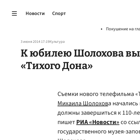
Новости
Спорт
Покушение на гл
3 июня 2014 17:19
Культура
К юбилею Шолохова вы
«Тихого Дона»
Съемки нового телефильма «
Михаила
Шолохов
а начались
должны завершиться к 110-л
пишет
РИА «Новости»
со ссы
государственного музея-запо