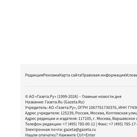
Редакция
Реклама
Карта сайта
Правовая информация
Услов
© АО «Газета.Ру» (1999-2026) – Главные новости дня
Название:
Газета.Ru
(Gazeta.Ru)
Учредитель:
АО «Газета.Ру»
, ОГРН 1067761730376, ИНН 7743
Адрес учредителя: 125239, Россия, Москва, Коптевская улиц
Адрес редакции и издателя:
117105
, г.
Москва
,
Варшавское шо
Телефон редакции:
+7 (495) 785-00-12
| Факс:
+7 (495) 785-17
Электронная почта:
gazeta@gazeta.ru
Нашли опечатку? Нажмите Ctrl+Enter