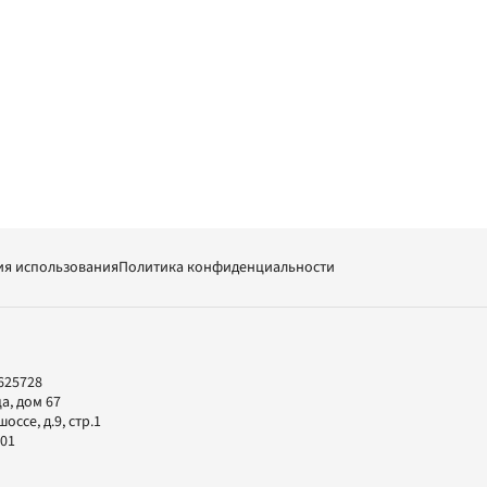
ия использования
Политика конфиденциальности
625728
а, дом 67
ссе, д.9, стр.1
-01