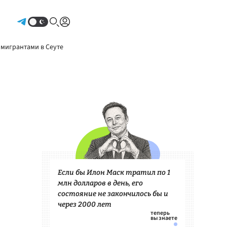
Авторизоваться
 мигрантами в Сеуте
Если бы Илон Маск тратил по 1
млн долларов в день, его
состояние не закончилось бы и
через 2000 лет