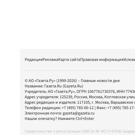
Редакция
Реклама
Карта сайта
Правовая информация
Услов
© АО «Газета.Ру» (1999-2026) – Главные новости дня
Название:
Газета.Ru
(Gazeta.Ru)
Учредитель:
АО «Газета.Ру»
, ОГРН 1067761730376, ИНН 7743
Адрес учредителя: 125239, Россия, Москва, Коптевская улиц
Адрес редакции и издателя:
117105
, г.
Москва
,
Варшавское шо
Телефон редакции:
+7 (495) 785-00-12
| Факс:
+7 (495) 785-17
Электронная почта:
gazeta@gazeta.ru
Нашли опечатку? Нажмите Ctrl+Enter
Свидетельство о регистрации СМИ Эл № ФС77-67642 выда