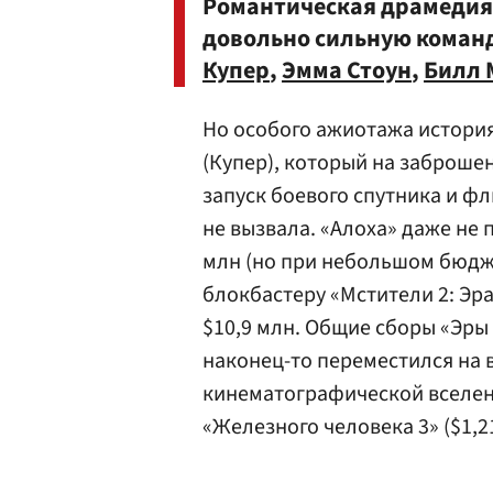
Романтическая драмедия 
довольно сильную команд
Купер
,
Эмма Стоун
,
Билл
Но особого ажиотажа истори
(Купер), который на заброше
запуск боевого спутника и фл
не вызвала. «Алоха» даже не 
млн (но при небольшом бюдже
блокбастеру «Мстители 2: Эра
$10,9 млн. Общие сборы «Эры 
наконец-то переместился на 
кинематографической вселен
«Железного человека 3» ($1,21