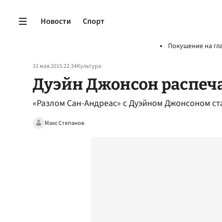
Новости
Спорт
Покушение на гл
31 мая 2015 22:34
Культура
Дуэйн Джонсон распеча
«Разлом Сан-Андреас» с Дуэйном Джонсоном с
Макс Степанов