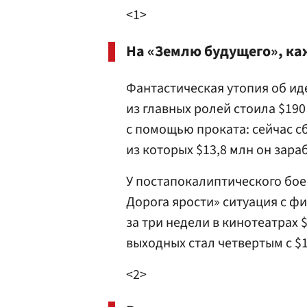
<1>
На «Землю будущего», каж
Фантастическая утопия об ид
из главных ролей стоила $190
с помощью проката: сейчас с
из которых $13,8 млн он зар
У постапокалиптического бо
Дорога ярости» ситуация с ф
за три недели в кинотеатрах $
выходных стал четвертым с $1
<2>