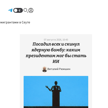
Авторизоваться
 мигрантами в Сеуте
07 августа 2026, 10:43
Посадил всех и скинул
ядерную бомбу: каким
президентом мог бы стать
ИИ
Виталий Рюмшин