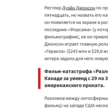
Рестлер
Дуэйн Джонсон
по пр
пятнадцать, но назвать его 
он появляется на экране в рол
последних «Форсажа» (у кото
фильмографии), не он привле
Джонсон играет главную роль
«Геракла» ($243 млн и $29,8 м
актера задала для него новую
Фильм-катастрофа «Разло
Канаде за уикенд с 29 по 
американского проката.
Разломов между литосферным
фильму) на западе США неско