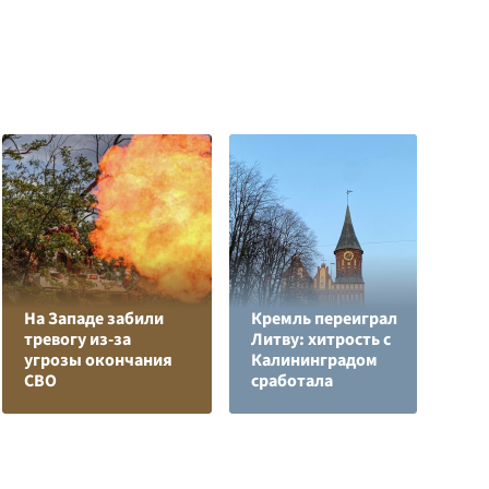
На Западе забили
Кремль переиграл
тревогу из-за
Литву: хитрость с
В
угрозы окончания
Калининградом
с
СВО
сработала
д