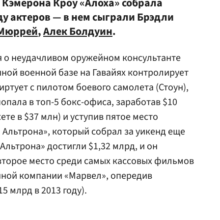
Кэмерона Кроу «Алоха» собрала
у актеров — в нем сыграли Брэдли
 Мюррей
,
Алек Болдуин
.
я о неудачливом оружейном консультанте
нной военной базе на Гавайях контролирует
иртует с пилотом боевого самолета (Стоун),
попала в топ-5 бокс-офиса, заработав $10
те в $37 млн) и уступив пятое место
 Альтрона», который собрал за уикенд еще
Альтрона» достигли $1,32 млрд, и он
второе место среди самых кассовых фильмов
ной компании «Марвел», опередив
5 млрд в 2013 году).