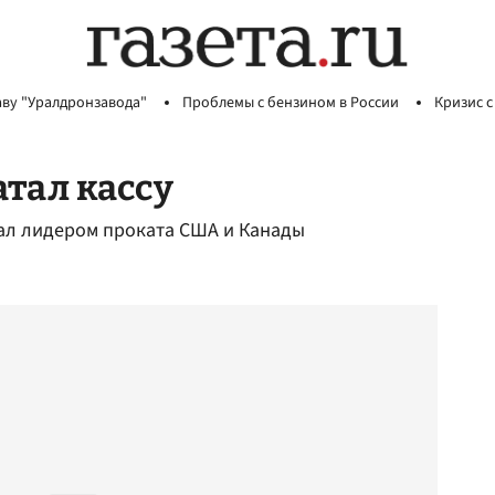
аву "Уралдронзавода"
Проблемы с бензином в России
Кризис с
тал кассу
тал лидером проката США и Канады