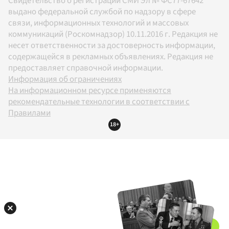
Свидетельство о регистрации СМИ Эл № ФС77-67642
выдано федеральной службой по надзору в сфере
связи, информационных технологий и массовых
коммуникаций (Роскомнадзор) 10.11.2016 г. Редакция не
несет ответственности за достоверность информации,
содержащейся в рекламных объявлениях. Редакция не
предоставляет справочной информации.
Информация об ограничениях
На информационном ресурсе применяются
рекомендательные технологии в соответствии с
Правилами
18+