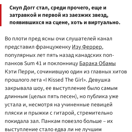
Снуп Догг стал, среди прочего, еще и
затравкой и первой из заезжих звезд,
появившихся на сцене, хоть и виртуально.
Во плоти пред ясны очи слушателей канал
представил француженку
Изу Феррер
,
популярных лет пять назад канадских поп-
панков Sum 41 и поклонницу
Барака Обамы
Кэти Перри, сочинившую один из главных хитов
прошлого лета «I Kissed The Girl». Девушка
закрывала шоу, ее выступление было самым
длинным (целых пять песен), но публика уже
устала и, несмотря на учиненные певицей
пляски и прыжки с гитарой, стремительно
покидала зал. Панкам повезло больше – их
выступление стало едва ли не лучшим