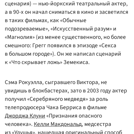
сценария) — нью-йоркский театральный актер,
а в 90-х он начал сниматься в кино и засветился
в таких фильмах, как «Обычные
подозреваемые», «Искусственный разум» и
«Магнолия» (из менее существенного, но более
смешного: Грегг появился в эпизоде «Секса
в большом городе»). Он же написал сценарий
к «Что скрывает ложь» Земекиса.
Сэма Рокуэлла, сыгравшего Виктора, не
увидишь в блокбастерах, зато в 2003 году актер
получил «Серебряного медведя» за роль
телепродюсера Чака Берриса в фильме
Джорджа Клуни
«Признания опасного
человека».
Келли Макдональд
, медсестра
из «Удушья», нашедшая оригинальный способ