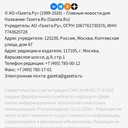
© АО «Газета.Ру» (1999-2026) – Главные новости дня
Название:
Газета.Ru
(Gazeta.Ru)
Учредитель:
АО «Газета.Ру»
, ОГРН 1067761730376, ИНН
7743625728
Адрес учредителя: 125239, Россия, Москва, Коптевская
улица, дом 67
Адрес редакции и издателя:
117105
, г.
Москва
,
Варшавское шоссе, д.9, стр.1
Телефон редакции:
+7 (495) 785-00-12
Факс:
+7 (495) 785-17-01
Электронная почта:
gazeta@gazeta.ru
Свидетельство о регистрации СМИ Эл № ФС77-67642
выдано федеральной службой по надзору в сфере
связи, информационных технологий и массовых
коммуникаций (Роскомнадзор) 10.11.2016 г. Редакция не
несет ответственности за достоверность информации,
содержащейся в рекламных объявлениях. Редакция не