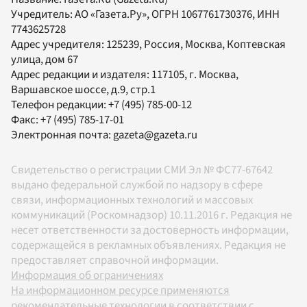
Учредитель:
АО «Газета.Ру»
, ОГРН 1067761730376, ИНН
7743625728
Адрес учредителя: 125239, Россия, Москва, Коптевская
улица, дом 67
Адрес редакции и издателя:
117105
, г.
Москва
,
Варшавское шоссе, д.9, стр.1
Телефон редакции:
+7 (495) 785-00-12
Факс:
+7 (495) 785-17-01
Электронная почта:
gazeta@gazeta.ru
Свидетельство о регистрации СМИ Эл № ФС77-67642
выдано федеральной службой по надзору в сфере
связи, информационных технологий и массовых
коммуникаций (Роскомнадзор) 10.11.2016 г. Редакция не
несет ответственности за достоверность информации,
содержащейся в рекламных объявлениях. Редакция не
предоставляет справочной информации.
Информация об ограничениях
На информационном ресурсе применяются
рекомендательные технологии в соответствии с