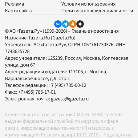
Реклама
Условия использования
Карта сайта
Политика конфиденциальности
© АО «Газета.Ру» (1999-2026) – Главные новости дня
Название:
Газета.Ru
(Gazeta.Ru)
Учредитель:
АО «Газета.Ру»
, ОГРН 1067761730376, ИНН
7743625728
Адрес учредителя: 125239, Россия, Москва, Коптевская
улица, дом 67
Адрес редакции и издателя:
117105
, г.
Москва
,
Варшавское шоссе, д.9, стр.1
Телефон редакции:
+7 (495) 785-00-12
Факс:
+7 (495) 785-17-01
Электронная почта:
gazeta@gazeta.ru
Свидетельство о регистрации СМИ Эл № ФС77-67642
выдано федеральной службой по надзору в сфере
связи, информационных технологий и массовых
коммуникаций (Роскомнадзор) 10.11.2016 г. Редакция не