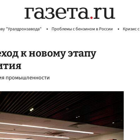
аву "Уралдронзавода"
Проблемы с бензином в России
Кризис с
ход к новому этапу
ития
тия промышленности