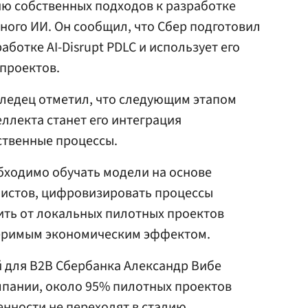
ю собственных подходов к разработке
вного ИИ. Он сообщил, что Сбер подготовил
аботке AI-Disrupt PDLC и использует его
проектов.
селедец отметил, что следующим этапом
ллекта станет его интеграция
ственные процессы.
обходимо обучать модели на основе
листов, цифровизировать процессы
ить от локальных пилотных проектов
меримым экономическим эффектом.
 для B2B Сбербанка Александр Вибе
мпании, около 95% пилотных проектов
нности не переходят в стадию