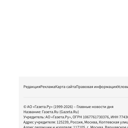
Редакция
Реклама
Карта сайта
Правовая информация
Услов
© АО «Газета.Ру» (1999-2026) – Главные новости дня
Название:
Газета.Ru
(Gazeta.Ru)
Учредитель:
АО «Газета.Ру»
, ОГРН 1067761730376, ИНН 7743
Адрес учредителя: 125239, Россия, Москва, Коптевская улиц
Адрес редакции и издателя:
117105
, г.
Москва
,
Варшавское шо