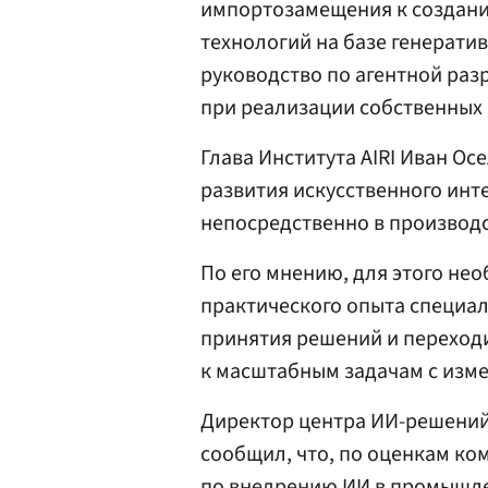
импортозамещения к создани
технологий на базе генерати
руководство по агентной разр
при реализации собственных 
Глава Института AIRI Иван О
развития искусственного инте
непосредственно в производ
По его мнению, для этого не
практического опыта специа
принятия решений и переход
к масштабным задачам с из
Директор центра ИИ-решений
сообщил, что, по оценкам ко
по внедрению ИИ в промышле