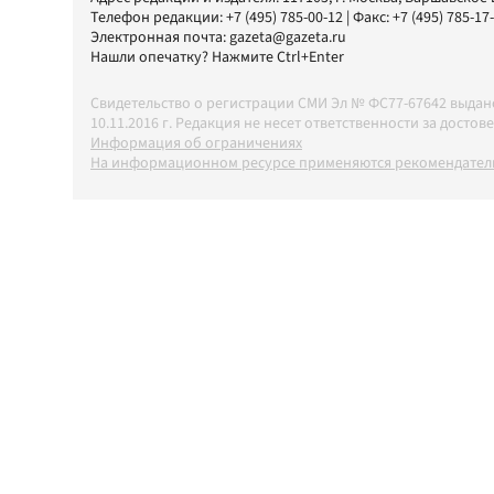
Телефон редакции:
+7 (495) 785-00-12
| Факс:
+7 (495) 785-17
Электронная почта:
gazeta@gazeta.ru
Нашли опечатку? Нажмите Ctrl+Enter
Свидетельство о регистрации СМИ Эл № ФС77-67642 выда
10.11.2016 г. Редакция не несет ответственности за дос
Информация об ограничениях
На информационном ресурсе применяются рекомендатель