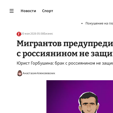
Новости
Спорт
Покушение на гл
20 мая 2026 05:58
Бизнес
Мигрантов предупредил
с россиянином не защ
Юрист Горбушина: брак с россиянином не защи
Анастасия Алексеевских