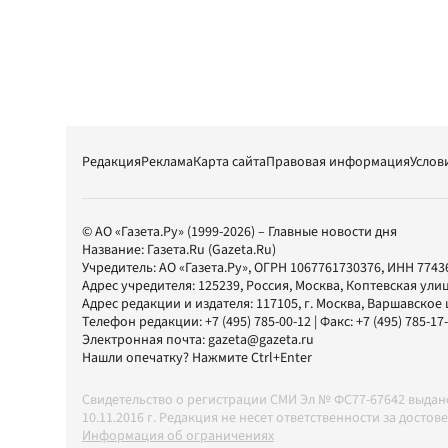
Редакция
Реклама
Карта сайта
Правовая информация
Услов
© АО «Газета.Ру» (1999-2026) – Главные новости дня
Название:
Газета.Ru
(Gazeta.Ru)
Учредитель:
АО «Газета.Ру»
, ОГРН 1067761730376, ИНН 7743
Адрес учредителя: 125239, Россия, Москва, Коптевская улиц
Адрес редакции и издателя:
117105
, г.
Москва
,
Варшавское шо
Телефон редакции:
+7 (495) 785-00-12
| Факс:
+7 (495) 785-17
Электронная почта:
gazeta@gazeta.ru
Нашли опечатку? Нажмите Ctrl+Enter
Свидетельство о регистрации СМИ Эл № ФС77-67642 выда
10.11.2016 г. Редакция не несет ответственности за дос
Информация об ограничениях