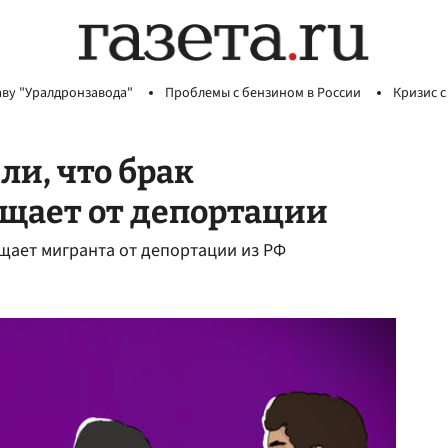
аву "Уралдронзавода"
Проблемы с бензином в России
Кризис с
и, что брак
ищает от депортации
щает мигранта от депортации из РФ