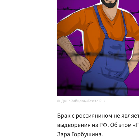
Даша Зайцева/«Газета.Ru»
Брак с россиянином не являе
выдворения из РФ. Об этом «
Зара Горбушина.