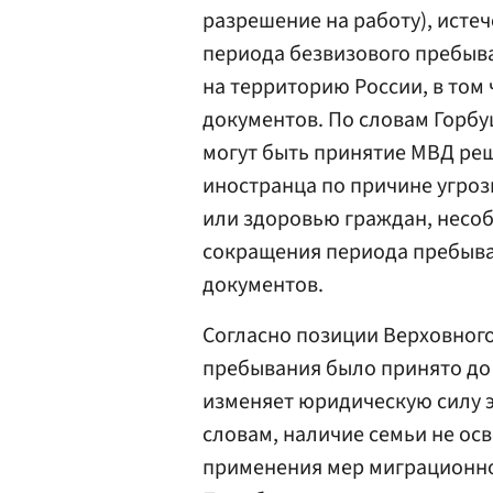
разрешение на работу), исте
периода безвизового пребыв
на территорию России, в том
документов. По словам Горб
могут быть принятие МВД ре
иностранца по причине угро
или здоровью граждан, несоб
сокращения периода пребыв
документов.
Согласно позиции Верховного
пребывания было принято до 
изменяет юридическую силу э
словам, наличие семьи не ос
применения мер миграционно