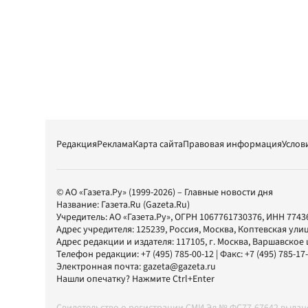
Редакция
Реклама
Карта сайта
Правовая информация
Услов
© АО «Газета.Ру» (1999-2026) – Главные новости дня
Название:
Газета.Ru
(Gazeta.Ru)
Учредитель:
АО «Газета.Ру»
, ОГРН 1067761730376, ИНН 7743
Адрес учредителя: 125239, Россия, Москва, Коптевская улиц
Адрес редакции и издателя:
117105
, г.
Москва
,
Варшавское шо
Телефон редакции:
+7 (495) 785-00-12
| Факс:
+7 (495) 785-17
Электронная почта:
gazeta@gazeta.ru
Нашли опечатку? Нажмите Ctrl+Enter