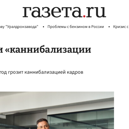
аву "Уралдронзавода"
Проблемы с бензином в России
Кризис с
ки «каннибализации
 год грозит каннибализацией кадров