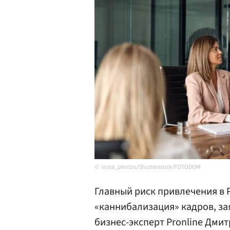
insta_photos/Shutterstock/FOTODOM
Главный риск привлечения в Р
«каннибализация» кадров, за
бизнес-эксперт Pronline Дми