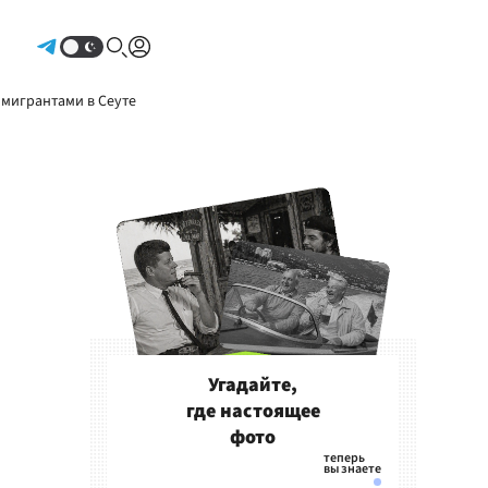
Авторизоваться
 мигрантами в Сеуте
Угадайте,
где настоящее
фото