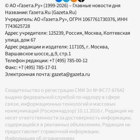
© АО «Газета.Ру» (1999-2026) – Главные новости дня
Название:
Газета.Ru
(Gazeta.Ru)
Учредитель:
АО «Газета.Ру»
, ОГРН 1067761730376, ИНН
7743625728
Адрес учредителя: 125239, Россия, Москва, Коптевская
улица, дом 67
Адрес редакции и издателя:
117105
, г.
Москва
,
Варшавское шоссе, д.9, стр.1
Телефон редакции:
+7 (495) 785-00-12
Факс:
+7 (495) 785-17-01
Электронная почта:
gazeta@gazeta.ru
Свидетельство о регистрации СМИ Эл № ФС77-67642
выдано федеральной службой по надзору в сфере
связи, информационных технологий и массовых
коммуникаций (Роскомнадзор) 10.11.2016 г. Редакция не
несет ответственности за достоверность информации,
содержащейся в рекламных объявлениях. Редакция не
предоставляет справочной информации.
Информация об ограничениях