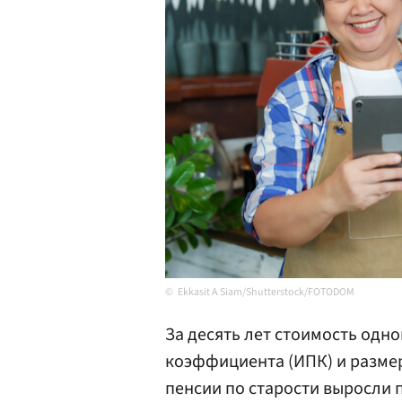
Ekkasit A Siam/Shutterstock/FOTODOM
За десять лет стоимость одн
коэффициента (ИПК) и разме
пенсии по старости выросли по