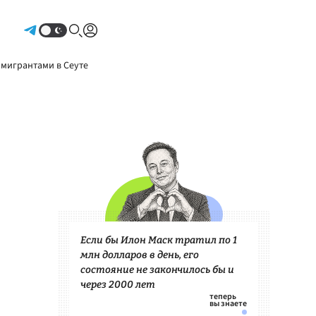
Авторизоваться
 мигрантами в Сеуте
Если бы Илон Маск тратил по 1
млн долларов в день, его
состояние не закончилось бы и
через 2000 лет