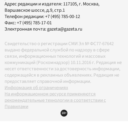
Адрес редакции и издателя:
117105
, г.
Москва
,
Варшавское шоссе, д.9, стр.1
Телефон редакции:
+7 (495) 785-00-12
Факс:
+7 (495) 785-17-01
Электронная почта:
gazeta@gazeta.ru
Свидетельство о регистрации СМИ Эл № ФС77-67642
выдано федеральной службой по надзору в сфере
связи, информационных технологий и массовых
коммуникаций (Роскомнадзор) 10.11.2016 г. Редакция не
несет ответственности за достоверность информации,
содержащейся в рекламных объявлениях. Редакция не
предоставляет справочной информации.
Информация об ограничениях
На информационном ресурсе применяются
рекомендательные технологии в соответствии с
Правилами
18+