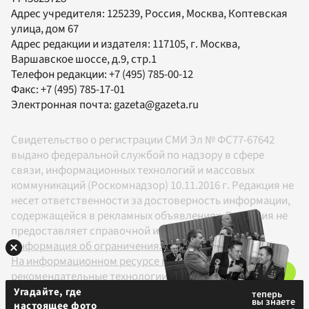
Адрес учредителя: 125239, Россия, Москва, Коптевская
улица, дом 67
Адрес редакции и издателя:
117105
, г.
Москва
,
Варшавское шоссе, д.9, стр.1
Телефон редакции:
+7 (495) 785-00-12
Факс:
+7 (495) 785-17-01
Электронная почта:
gazeta@gazeta.ru
Свидетельство о регистрации СМИ Эл № ФС77-67642
выдано федеральной службой по надзору в сфере
связи, информационных технологий и массовых
коммуникаций (Роскомнадзор) 10.11.2016 г. Редакция не
несет ответственности за достоверность информации,
содержащейся в рекламных объявлениях. Редакция не
предоставляет справочной информации.
Информация об ограничениях
На информационном ресурсе применяются
рекомендательные технологии в соответствии с
Правилами
Угадайте, где
настоящее фото
18+