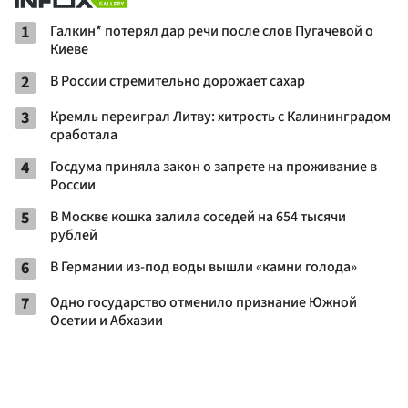
1
Галкин* потерял дар речи после слов Пугачевой о
Киеве
2
В России стремительно дорожает сахар
3
Кремль переиграл Литву: хитрость с Калининградом
сработала
4
Госдума приняла закон о запрете на проживание в
России
5
В Москве кошка залила соседей на 654 тысячи
рублей
6
В Германии из-под воды вышли «камни голода»
7
Одно государство отменило признание Южной
Осетии и Абхазии