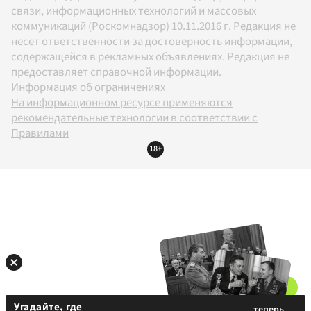
связи, информационных технологий и массовых
коммуникаций (Роскомнадзор) 10.11.2016 г. Редакция не
несет ответственности за достоверность информации,
содержащейся в рекламных объявлениях. Редакция не
предоставляет справочной информации.
Информация об ограничениях
На информационном ресурсе применяются
рекомендательные технологии в соответствии с
Правилами
18+
Угадайте, где