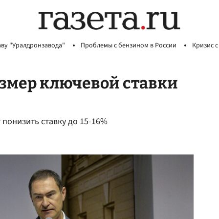
аву "Уралдронзавода"
Проблемы с бензином в России
Кризис с
азмер ключевой ставки
 понизить ставку до 15-16%