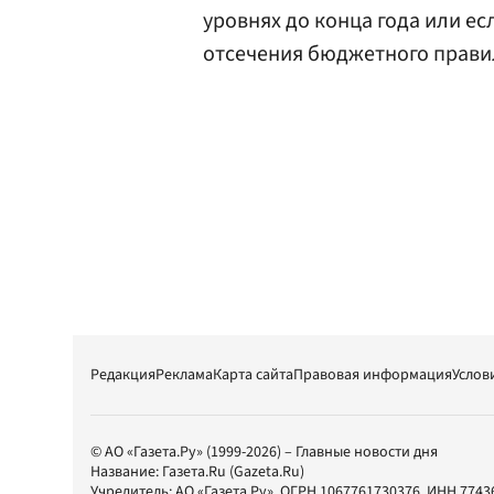
уровнях до конца года или е
отсечения бюджетного прави
Редакция
Реклама
Карта сайта
Правовая информация
Услов
© АО «Газета.Ру» (1999-2026) – Главные новости дня
Название:
Газета.Ru
(Gazeta.Ru)
Учредитель:
АО «Газета.Ру»
, ОГРН 1067761730376, ИНН 7743