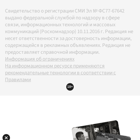
Свидетельство о регистрации СМИ Эл № ФС77-67642
выдано федеральной службой по надзору в сфере
связи, информационных технологий и массовых
коммуникаций (Роскомнадзор) 10.11.2016 г. Редакция не
несет ответственности за достоверность информации,
содержащейся в рекламных объявлениях. Редакция не
предоставляет справочной информации.
Информация об ограничениях
На информационном ресурсе применяются
рекомендательные технологии в соответствии с
Правилами
18+