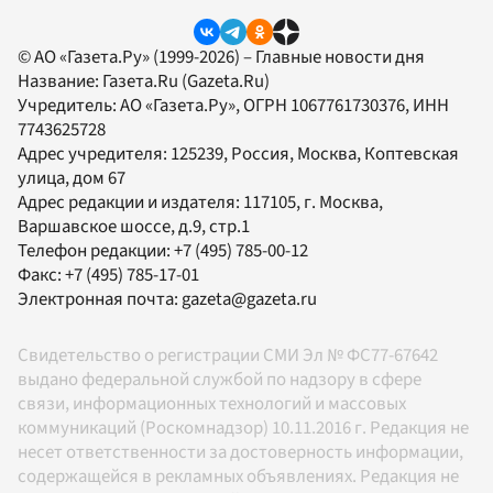
© АО «Газета.Ру» (1999-2026) – Главные новости дня
Название:
Газета.Ru
(Gazeta.Ru)
Учредитель:
АО «Газета.Ру»
, ОГРН 1067761730376, ИНН
7743625728
Адрес учредителя: 125239, Россия, Москва, Коптевская
улица, дом 67
Адрес редакции и издателя:
117105
, г.
Москва
,
Варшавское шоссе, д.9, стр.1
Телефон редакции:
+7 (495) 785-00-12
Факс:
+7 (495) 785-17-01
Электронная почта:
gazeta@gazeta.ru
Свидетельство о регистрации СМИ Эл № ФС77-67642
выдано федеральной службой по надзору в сфере
связи, информационных технологий и массовых
коммуникаций (Роскомнадзор) 10.11.2016 г. Редакция не
несет ответственности за достоверность информации,
содержащейся в рекламных объявлениях. Редакция не