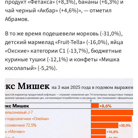
продукт «Фетакса» (+8,3%), бананы (+6,3%) и
чай черный «Акбар» (+4,6%)», — отметил
Абрамов.
В то же время подешевели морковь (-31,0%),
детский мармелад «Fruit-Tella» (-16,0%), яйца
«Окские» категории С1 (-13,7%), бюджетные
куриные тушки (-12,1%) и конфеты «Мишка
косолапый» (-5,2%).