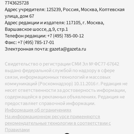
7743625728
Адрес учредителя: 125239, Россия, Москва, Коптевская
улица, дом 67
Адрес редакции и издателя:
117105
, г.
Москва
,
Варшавское шоссе, д.9, стр.1
Телефон редакции:
+7 (495) 785-00-12
Факс:
+7 (495) 785-17-01
Электронная почта:
gazeta@gazeta.ru
Свидетельство о регистрации СМИ Эл № ФС77-67642
выдано федеральной службой по надзору в сфере
связи, информационных технологий и массовых
коммуникаций (Роскомнадзор) 10.11.2016 г. Редакция не
несет ответственности за достоверность информации,
содержащейся в рекламных объявлениях. Редакция не
предоставляет справочной информации.
Информация об ограничениях
На информационном ресурсе применяются
рекомендательные технологии в соответствии с
Правилами