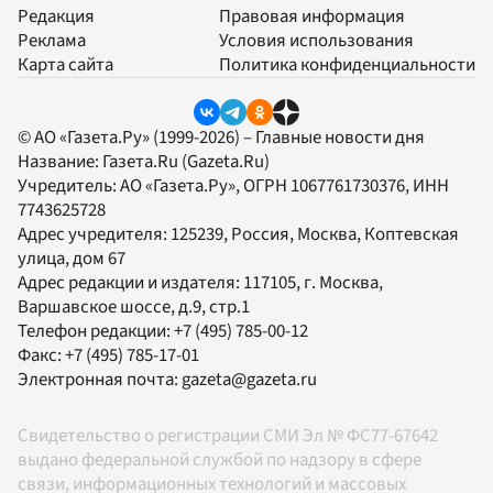
Редакция
Правовая информация
Реклама
Условия использования
Карта сайта
Политика конфиденциальности
© АО «Газета.Ру» (1999-2026) – Главные новости дня
Название:
Газета.Ru
(Gazeta.Ru)
Учредитель:
АО «Газета.Ру»
, ОГРН 1067761730376, ИНН
7743625728
Адрес учредителя: 125239, Россия, Москва, Коптевская
улица, дом 67
Адрес редакции и издателя:
117105
, г.
Москва
,
Варшавское шоссе, д.9, стр.1
Телефон редакции:
+7 (495) 785-00-12
Факс:
+7 (495) 785-17-01
Электронная почта:
gazeta@gazeta.ru
Свидетельство о регистрации СМИ Эл № ФС77-67642
выдано федеральной службой по надзору в сфере
связи, информационных технологий и массовых