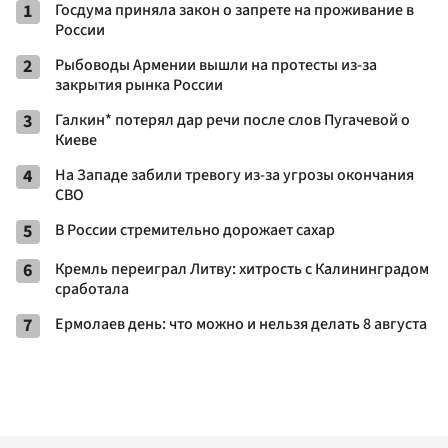
1
Госдума приняла закон о запрете на проживание в
России
2
Рыбоводы Армении вышли на протесты из-за
закрытия рынка России
3
Галкин* потерял дар речи после слов Пугачевой о
Киеве
4
На Западе забили тревогу из-за угрозы окончания
СВО
5
В России стремительно дорожает сахар
6
Кремль переиграл Литву: хитрость с Калининградом
сработала
7
Ермолаев день: что можно и нельзя делать 8 августа