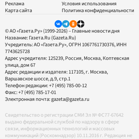
Реклама
Условия использования
Карта сайта
Политика конфиденциальности
© АО «Газета.Ру» (1999-2026) – Главные новости дня
Название:
Газета.Ru
(Gazeta.Ru)
Учредитель:
АО «Газета.Ру»
, ОГРН 1067761730376, ИНН
7743625728
Адрес учредителя: 125239, Россия, Москва, Коптевская
улица, дом 67
Адрес редакции и издателя:
117105
, г.
Москва
,
Варшавское шоссе, д.9, стр.1
Телефон редакции:
+7 (495) 785-00-12
Факс:
+7 (495) 785-17-01
Электронная почта:
gazeta@gazeta.ru
Свидетельство о регистрации СМИ Эл № ФС77-67642
выдано федеральной службой по надзору в сфере
связи, информационных технологий и массовых
коммуникаций (Роскомнадзор) 10.11.2016 г. Редакция не