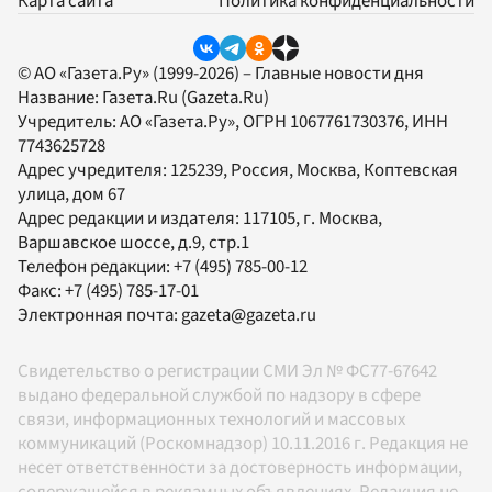
Карта сайта
Политика конфиденциальности
© АО «Газета.Ру» (1999-2026) – Главные новости дня
Название:
Газета.Ru
(Gazeta.Ru)
Учредитель:
АО «Газета.Ру»
, ОГРН 1067761730376, ИНН
7743625728
Адрес учредителя: 125239, Россия, Москва, Коптевская
улица, дом 67
Адрес редакции и издателя:
117105
, г.
Москва
,
Варшавское шоссе, д.9, стр.1
Телефон редакции:
+7 (495) 785-00-12
Факс:
+7 (495) 785-17-01
Электронная почта:
gazeta@gazeta.ru
Свидетельство о регистрации СМИ Эл № ФС77-67642
выдано федеральной службой по надзору в сфере
связи, информационных технологий и массовых
коммуникаций (Роскомнадзор) 10.11.2016 г. Редакция не
несет ответственности за достоверность информации,
содержащейся в рекламных объявлениях. Редакция не